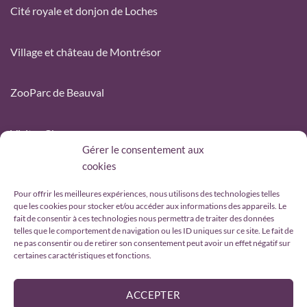
Cité royale et donjon de Loches
Village et château de Montrésor
ZooParc de Beauval
Visiter Chenonceau
Gérer le consentement aux
cookies
Activités autour de la Corroirie
Pour offrir les meilleures expériences, nous utilisons des technologies telles
que les cookies pour stocker et/ou accéder aux informations des appareils. Le
Avis vérifiés des hôtes
fait de consentir à ces technologies nous permettra de traiter des données
telles que le comportement de navigation ou les ID uniques sur ce site. Le fait de
ne pas consentir ou de retirer son consentement peut avoir un effet négatif sur
certaines caractéristiques et fonctions.
ACCUEIL
VISITES TOURISTIQUE DE LA CORROIRIE
PRIVATISATION
DISTILLERIE
ILS NOUS RECOMMANDENT
GASTRONOMIE & RESTAURANTS
LES INCONTOURNABLES DU VAL DE LOIRE
ACCEPTER
LA ROUTE DES TRÉSORS
ÉLIXIR4♥ VODKA